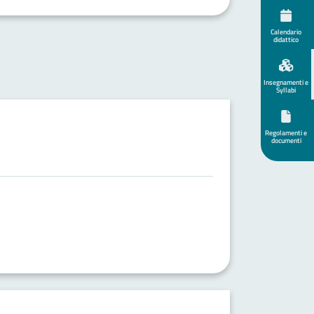
Calendario
didattico
Insegnamenti e
Syllabi
Regolamenti e
documenti