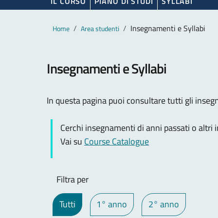
IL CORSO
PIANO DI STUDI
SYLLABI
Contenuto principale
Breadcrumb
Insegnamenti e Syllabi
Home
Area studenti
Insegnamenti e Syllabi
In questa pagina puoi consultare tutti gli insegna
Cerchi insegnamenti di anni passati o altri
Vai su
Course Catalogue
Filtra per
Tutti
1° anno
2° anno