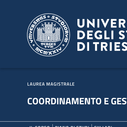
Salta al contenuto principale
Passa al footer
LAUREA MAGISTRALE
COORDINAMENTO E GEST