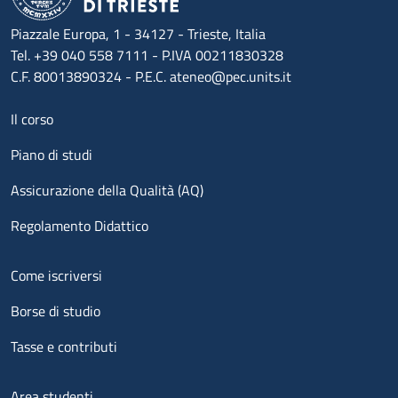
Piazzale Europa, 1 - 34127 - Trieste, Italia
Tel. +39 040 558 7111 - P.IVA 00211830328
C.F. 80013890324 - P.E.C. ateneo@pec.units.it
Menu footer 1
Il corso
Piano di studi
Assicurazione della Qualità (AQ)
Regolamento Didattico
Menu footer 2
Come iscriversi
Borse di studio
Tasse e contributi
Menu footer 3
Area studenti