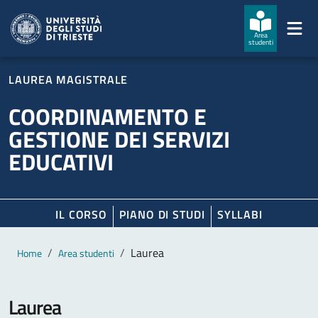
Salta al contenuto principale
Passa al footer
Area
studenti
LAUREA MAGISTRALE
COORDINAMENTO E
GESTIONE DEI SERVIZI
EDUCATIVI
IL CORSO
PIANO DI STUDI
SYLLABI
Contenuto principale
Breadcrumb
Laurea
Home
Area studenti
Laurea