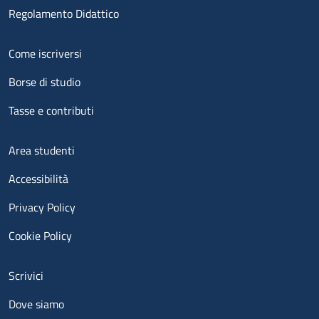
Regolamento Didattico
Menu footer 2
Come iscriversi
Borse di studio
Tasse e contributi
Menu footer 3
Area studenti
Accessibilità
Privacy Policy
Cookie Policy
Menu contatti
Scrivici
Dove siamo