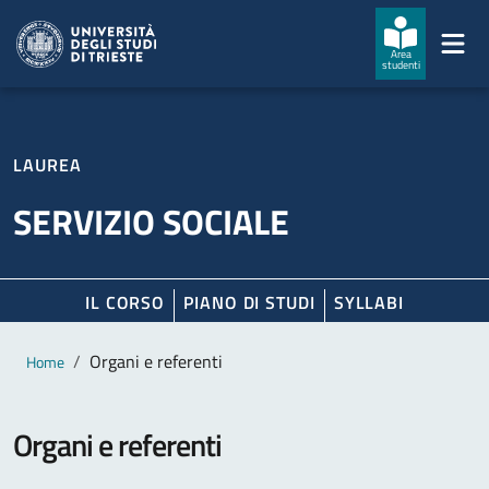
Salta al contenuto principale
Passa al footer
Area
studenti
LAUREA
SERVIZIO SOCIALE
IL CORSO
PIANO DI STUDI
SYLLABI
Contenuto principale
Breadcrumb
Organi e referenti
Home
Organi e referenti