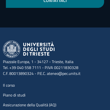
CONTATTACI
Piazzale Europa, 1 - 34127 - Trieste, Italia
Tel. +39 040 558 7111 - P.IVA 00211830328
C.F. 80013890324 - P.E.C. ateneo@pec.units.it
Menu footer 1
Il corso
Piano di studi
Assicurazione della Qualità (AQ)