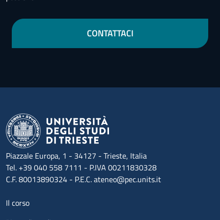
CONTATTACI
Piazzale Europa, 1 - 34127 - Trieste, Italia
Tel. +39 040 558 7111 - P.IVA 00211830328
C.F. 80013890324 - P.E.C. ateneo@pec.units.it
Menu footer 1
Il corso