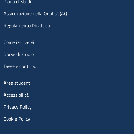
Piano di studi
Assicurazione della Qualità (AQ)
Regolamento Didattico
Menu footer 2
Come iscriversi
Borse di studio
Tasse e contributi
Menu footer 3
Area studenti
Accessibilità
Privacy Policy
Cookie Policy
Menu contatti