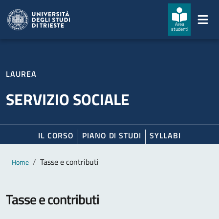
Salta al contenuto principale
Passa al footer
Area
studenti
LAUREA
SERVIZIO SOCIALE
IL CORSO
PIANO DI STUDI
SYLLABI
Contenuto principale
Breadcrumb
Tasse e contributi
Home
Tasse e contributi