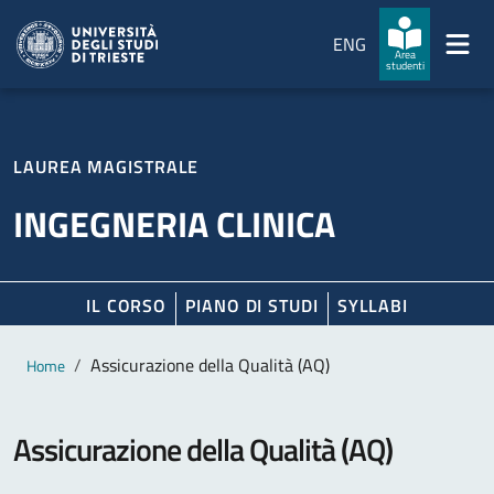
Salta al contenuto principale
Passa al footer
ENG
Area
studenti
LAUREA MAGISTRALE
INGEGNERIA CLINICA
IL CORSO
PIANO DI STUDI
SYLLABI
Contenuto principale
Breadcrumb
Assicurazione della Qualità (AQ)
Home
Assicurazione della Qualità (AQ)