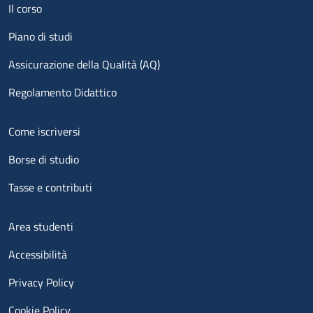
Menu footer 1
Il corso
Piano di studi
Assicurazione della Qualità (AQ)
Regolamento Didattico
Menu footer 2
Come iscriversi
Borse di studio
Tasse e contributi
Menu footer 3
Area studenti
Accessibilità
Privacy Policy
Cookie Policy