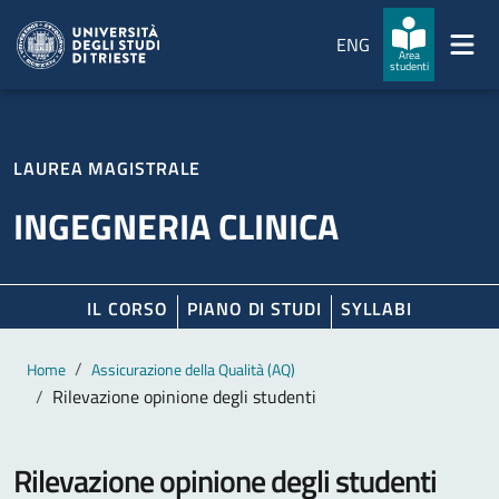
Salta al contenuto principale
Passa al footer
ENG
Area
studenti
LAUREA MAGISTRALE
INGEGNERIA CLINICA
IL CORSO
PIANO DI STUDI
SYLLABI
Contenuto principale
Breadcrumb
Home
Assicurazione della Qualità (AQ)
Rilevazione opinione degli studenti
Rilevazione opinione degli studenti