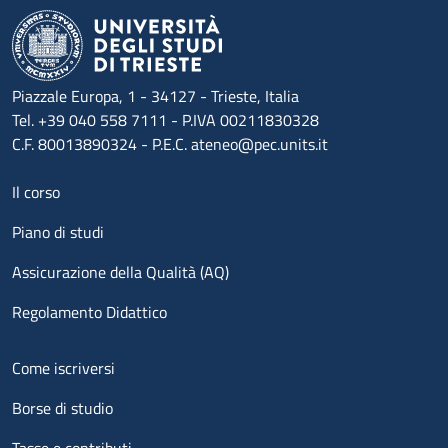
Piazzale Europa, 1 - 34127 - Trieste, Italia
Tel. +39 040 558 7111 - P.IVA 00211830328
C.F. 80013890324 - P.E.C. ateneo@pec.units.it
Menu footer 1
Il corso
Piano di studi
Assicurazione della Qualità (AQ)
Regolamento Didattico
Menu footer 2
Come iscriversi
Borse di studio