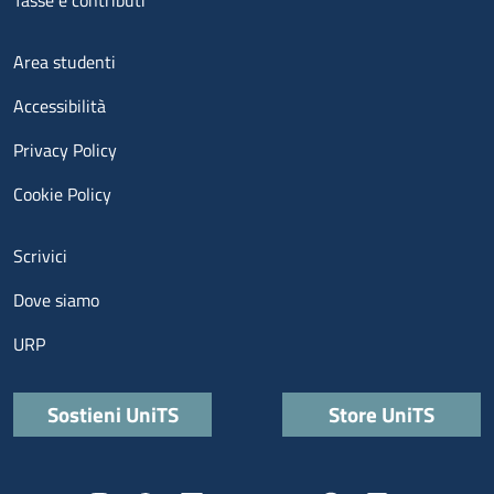
Tasse e contributi
Menu footer 3
Area studenti
Accessibilità
Privacy Policy
Cookie Policy
Menu contatti
Scrivici
Dove siamo
URP
Quick links
Sostieni UniTS
Store UniTS