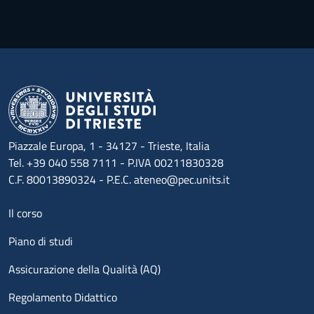
Piazzale Europa, 1 - 34127 - Trieste, Italia
Tel. +39 040 558 7111 - P.IVA 00211830328
C.F. 80013890324 - P.E.C. ateneo@pec.units.it
Menu footer 1
Il corso
Piano di studi
Assicurazione della Qualità (AQ)
Regolamento Didattico