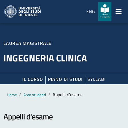
Salta al contenuto principale
Passa al footer
ENG
Area
studenti
LAUREA MAGISTRALE
INGEGNERIA CLINICA
IL CORSO
PIANO DI STUDI
SYLLABI
Contenuto principale
Breadcrumb
Appelli d'esame
Home
Area studenti
Appelli d'esame