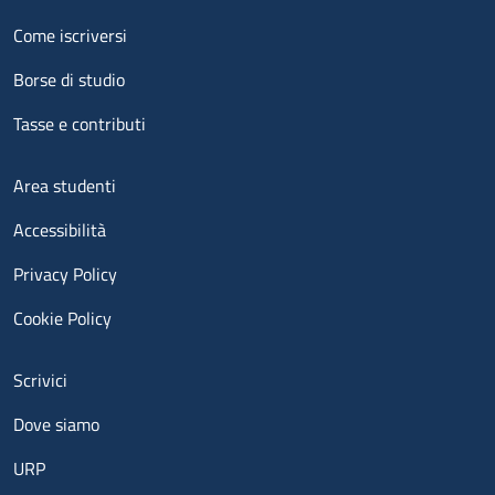
Menu footer 2
Come iscriversi
Borse di studio
Tasse e contributi
Menu footer 3
Area studenti
Accessibilità
Privacy Policy
Cookie Policy
Menu contatti
Scrivici
Dove siamo
URP