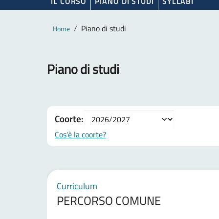
IL CORSO
PIANO DI STUDI
SYLLABI
Contenuto principale
Breadcrumb
Piano di studi
Home
Piano di studi
Coorte:
Cos'è la coorte?
Curriculum
PERCORSO COMUNE