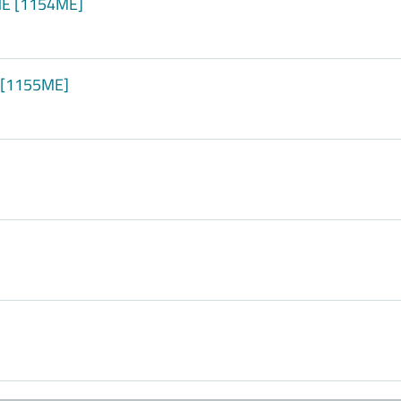
NE [1154ME]
 [1155ME]