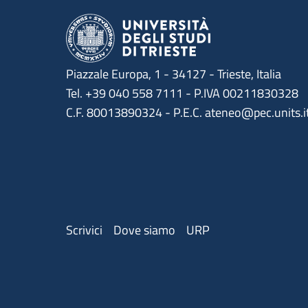
Piazzale Europa, 1 - 34127 - Trieste, Italia
Tel. +39 040 558 7111 - P.IVA 00211830328
C.F. 80013890324 - P.E.C. ateneo@pec.units.i
Menu contatti
Scrivici
Dove siamo
URP
Menù social