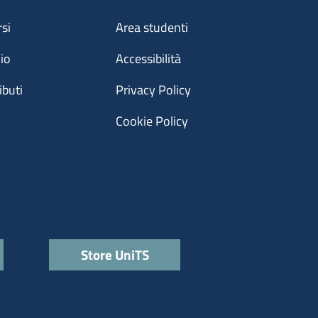
Menu footer 3
rsi
Area studenti
dio
Accessibilità
ibuti
Privacy Policy
Cookie Policy
Store UniTS