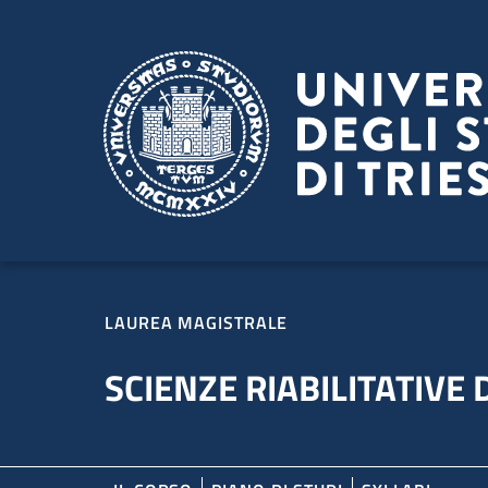
Salta al contenuto principale
Passa al footer
LAUREA MAGISTRALE
SCIENZE RIABILITATIVE