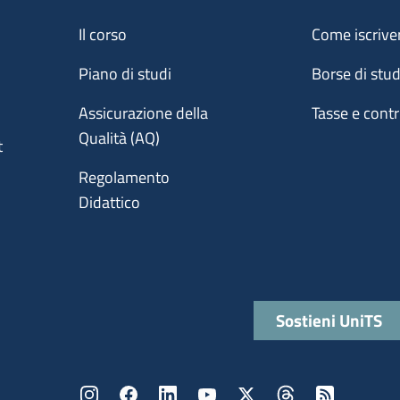
Menu footer 1
Menu footer 2
Il corso
Come iscrive
Piano di studi
Borse di stu
Assicurazione della
Tasse e contr
Qualità (AQ)
t
Regolamento
Didattico
Quick links
Sostieni UniTS