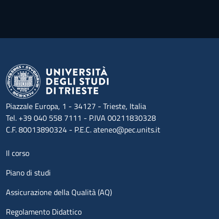
Piazzale Europa, 1 - 34127 - Trieste, Italia
Tel. +39 040 558 7111 - P.IVA 00211830328
C.F. 80013890324 - P.E.C. ateneo@pec.units.it
Menu footer 1
Il corso
Piano di studi
Assicurazione della Qualità (AQ)
Regolamento Didattico