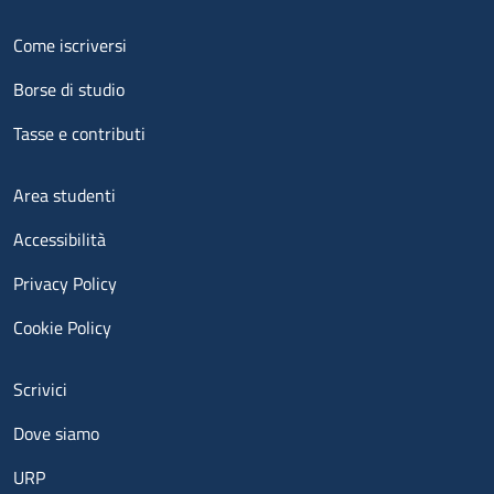
Menu footer 2
Come iscriversi
Borse di studio
Tasse e contributi
Menu footer 3
Area studenti
Accessibilità
Privacy Policy
Cookie Policy
Menu contatti
Scrivici
Dove siamo
URP