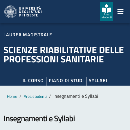
Salta al contenuto principale
Passa al footer
Area
studenti
LAUREA MAGISTRALE
SCIENZE RIABILITATIVE DELLE
PROFESSIONI SANITARIE
IL CORSO
PIANO DI STUDI
SYLLABI
Contenuto principale
Breadcrumb
Insegnamenti e Syllabi
Home
Area studenti
Insegnamenti e Syllabi