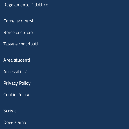
Regolamento Didattico
Menu footer 2
Come iscriversi
Borse di studio
Tasse e contributi
Menu footer 3
Area studenti
Accessibilità
Privacy Policy
Cookie Policy
Menu contatti
Scrivici
Dove siamo