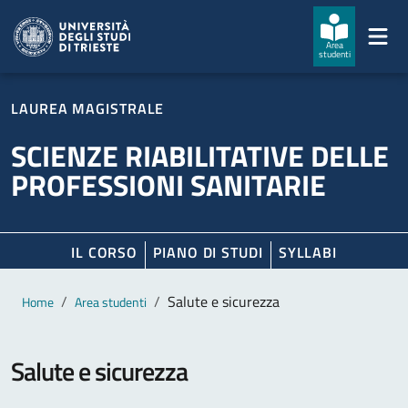
Salta al contenuto principale
Passa al footer
Area
studenti
LAUREA MAGISTRALE
SCIENZE RIABILITATIVE DELLE
PROFESSIONI SANITARIE
IL CORSO
PIANO DI STUDI
SYLLABI
Contenuto principale
Breadcrumb
Salute e sicurezza
Home
Area studenti
Salute e sicurezza