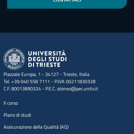
Piazzale Europa, 1 - 34127 - Trieste, Italia
Tel. +39 040 558 7111 - P.IVA 00211830328
C.F. 80013890324 - P.E.C. ateneo@pec.units.it
Menu footer 1
Il corso
Piano di studi
Assicurazione della Qualità (AQ)