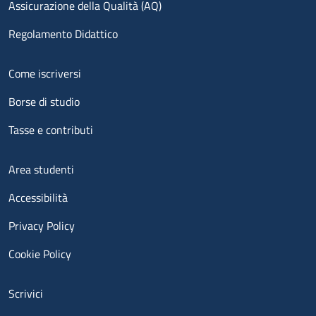
Assicurazione della Qualità (AQ)
Regolamento Didattico
Menu footer 2
Come iscriversi
Borse di studio
Tasse e contributi
Menu footer 3
Area studenti
Accessibilità
Privacy Policy
Cookie Policy
Menu contatti
Scrivici