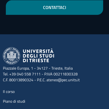
CONTATTACI
Piazzale Europa, 1 - 34127 - Trieste, Italia
Tel. +39 040 558 7111 - P.IVA 00211830328
C.F. 80013890324 - P.E.C. ateneo@pec.units.it
Menu footer 1
Il corso
Piano di studi