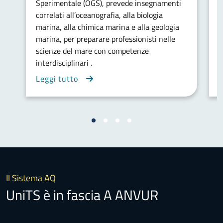
Sperimentale (OGS), prevede insegnamenti
e
correlati all’oceanografia, alla biologia
p
marina, alla chimica marina e alla geologia
s
marina, per preparare professionisti nelle
a
scienze del mare con competenze
t
interdisciplinari .
c
Leggi tutto
L
Il Sistema AQ
UniTS è in fascia A ANVUR