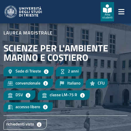
Salta al contenuto principale
Passa al footer
Area
studenti
LAUREA MAGISTRALE
SCIENZE PER L'AMBIENTE
MARINO E COSTIERO
Sede di Trieste
2 anni
convenzionale
Italiano
CFU
DSV
classe LM-75 R
accesso libero
richiedenti visto