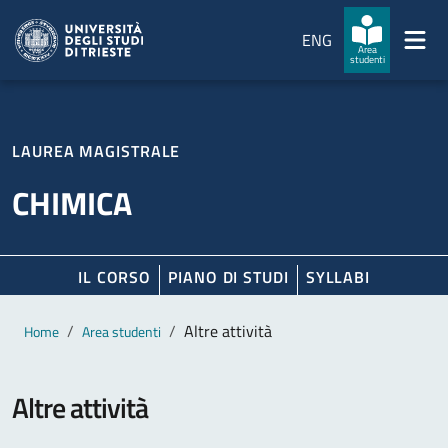
Salta al contenuto principale
Passa al footer
ENG
Area
studenti
LAUREA MAGISTRALE
CHIMICA
IL CORSO
PIANO DI STUDI
SYLLABI
Contenuto principale
Breadcrumb
Altre attività
Home
Area studenti
Altre attività