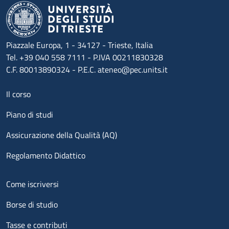
Piazzale Europa, 1 - 34127 - Trieste, Italia
Tel. +39 040 558 7111 - P.IVA 00211830328
C.F. 80013890324 - P.E.C. ateneo@pec.units.it
Menu footer 1
Il corso
Piano di studi
Assicurazione della Qualità (AQ)
Regolamento Didattico
Menu footer 2
Come iscriversi
Borse di studio
Tasse e contributi