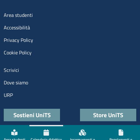
Menu footer 3
Area studenti
Accessibilità
Privacy Policy
Cookie Policy
Menu contatti
Scrivici
Dove siamo
URP
Quick links
Sostieni UniTS
Store UniTS
Menù social
Area studenti
Calendario didattico
Insegnamenti e
Regolamenti e