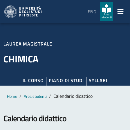
Salta al contenuto principale
Passa al footer
ENG
Area
studenti
LAUREA MAGISTRALE
CHIMICA
IL CORSO
PIANO DI STUDI
SYLLABI
Contenuto principale
Breadcrumb
Calendario didattico
Home
Area studenti
Calendario didattico