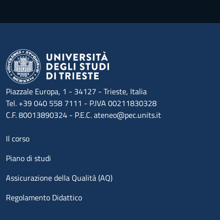
Piazzale Europa, 1 - 34127 - Trieste, Italia
Tel. +39 040 558 7111 - P.IVA 00211830328
C.F. 80013890324 - P.E.C. ateneo@pec.units.it
Menu footer 1
Il corso
Piano di studi
Assicurazione della Qualità (AQ)
Regolamento Didattico