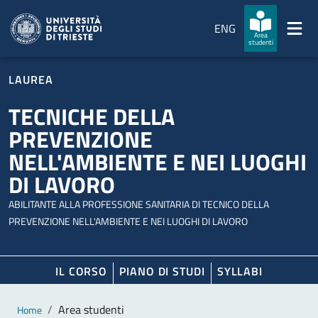
Salta al contenuto principale
Passa al footer
ENG
Area
studenti
LAUREA
TECNICHE DELLA
PREVENZIONE
NELL'AMBIENTE E NEI LUOGHI
DI LAVORO
ABILITANTE ALLA PROFESSIONE SANITARIA DI TECNICO DELLA
PREVENZIONE NELL'AMBIENTE E NEI LUOGHI DI LAVORO
IL CORSO
PIANO DI STUDI
SYLLABI
Contenuto principale
Breadcrumb
Area studenti
Home