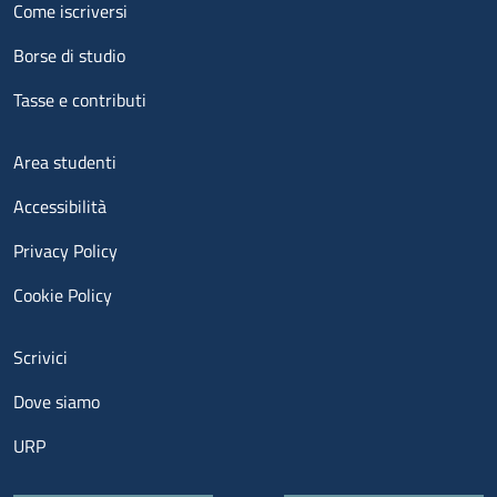
Menu footer 2
Come iscriversi
Borse di studio
Tasse e contributi
Menu footer 3
Area studenti
Accessibilità
Privacy Policy
Cookie Policy
Menu contatti
Scrivici
Dove siamo
URP