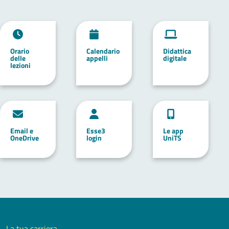
Orario
Calendario
Didattica
delle
appelli
digitale
lezioni
Email e
Esse3
Le app
OneDrive
login
UniTS
La tua carriera