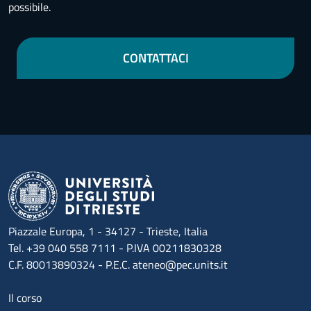
possibile.
CONTATTACI
Piazzale Europa, 1 - 34127 - Trieste, Italia
Tel. +39 040 558 7111 - P.IVA 00211830328
C.F. 80013890324 - P.E.C. ateneo@pec.units.it
Menu footer 1
Il corso