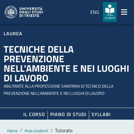
Salta al contenuto principale
Passa al footer
ENG
Area
studenti
LAUREA
TECNICHE DELLA
PREVENZIONE
NELL'AMBIENTE E NEI LUOGHI
DI LAVORO
ABILITANTE ALLA PROFESSIONE SANITARIA DI TECNICO DELLA
PREVENZIONE NELL'AMBIENTE E NEI LUOGHI DI LAVORO
IL CORSO
PIANO DI STUDI
SYLLABI
Contenuto principale
Breadcrumb
Tutorato
Home
Area studenti