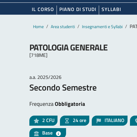
IL CORSO
PIANO DI STUDI
SYLLABI
Contenuto principale
Breadcrumb
PA
Home
Area studenti
Insegnamenti e Syllabi
PATOLOGIA GENERALE
[718ME]
a.a. 2025/2026
Secondo Semestre
Frequenza
Obbligatoria
2
CFU
24 ore
ITALIANO
Base