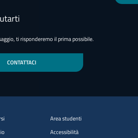
utarti
aggio, ti risponderemo il prima possibile.
CONTATTACI
Menu footer 3
rsi
Area studenti
dio
Accessibilità