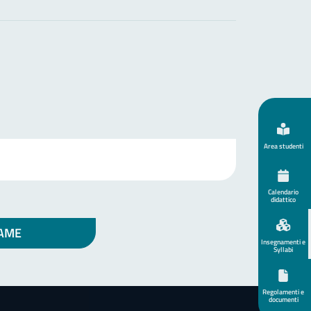
Area studenti
Calendario
didattico
SAME
Insegnamenti e
Syllabi
Regolamenti e
documenti