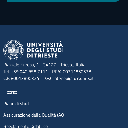
Piazzale Europa, 1 - 34127 - Trieste, Italia
Tel. +39 040 558 7111 - P.IVA 00211830328
C.F. 80013890324 - P.E.C. ateneo@pec.units.it
Menu footer 1
Il corso
Piano di studi
Assicurazione della Qualità (AQ)
Regolamento Didattico