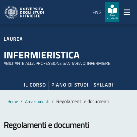
Salta al contenuto principale
Passa al footer
ENG
Area
studenti
LAUREA
INFERMIERISTICA
ABILITANTE ALLA PROFESSIONE SANITARIA DI INFERMIERE
IL CORSO
PIANO DI STUDI
SYLLABI
Contenuto principale
Breadcrumb
Regolamenti e documenti
Home
Area studenti
Regolamenti e documenti