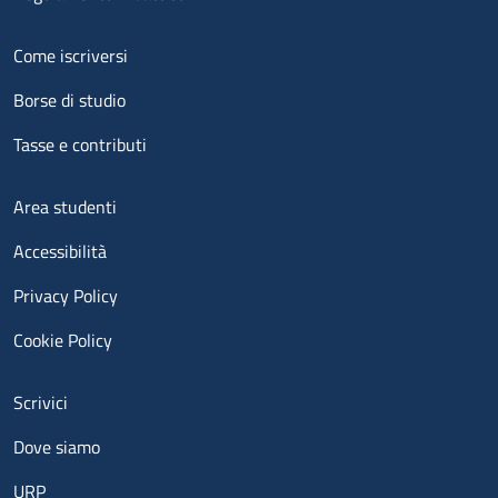
Menu footer 2
Come iscriversi
Borse di studio
Tasse e contributi
Menu footer 3
Area studenti
Accessibilità
Privacy Policy
Cookie Policy
Menu contatti
Scrivici
Dove siamo
URP