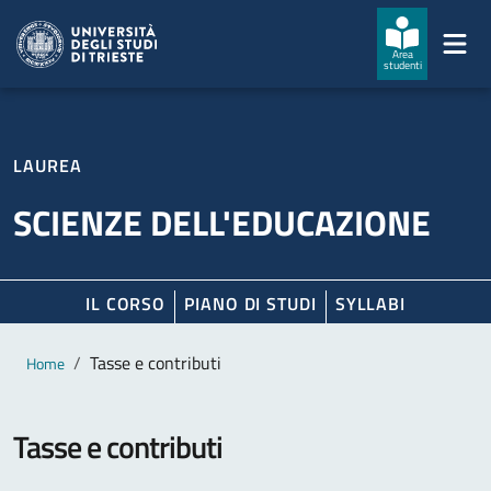
Salta al contenuto principale
Passa al footer
Area
studenti
LAUREA
SCIENZE DELL'EDUCAZIONE
IL CORSO
PIANO DI STUDI
SYLLABI
Contenuto principale
Breadcrumb
Tasse e contributi
Home
Tasse e contributi