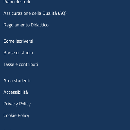
Piano di studi
Assicurazione della Qualità (AQ)
Regolamento Didattico
Menu footer 2
Come iscriversi
Borse di studio
Tasse e contributi
Menu footer 3
Area studenti
Accessibilità
Privacy Policy
Cookie Policy
Menu contatti