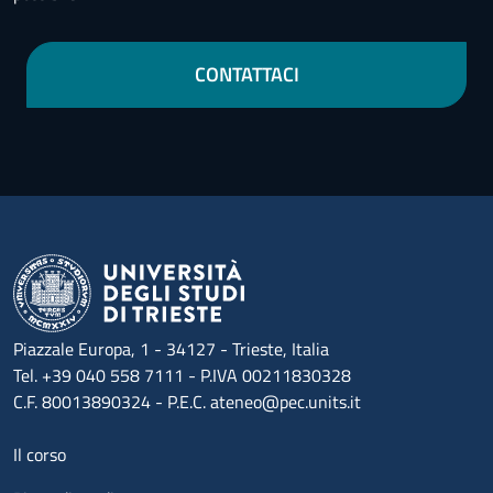
CONTATTACI
Piazzale Europa, 1 - 34127 - Trieste, Italia
Tel. +39 040 558 7111 - P.IVA 00211830328
C.F. 80013890324 - P.E.C. ateneo@pec.units.it
Menu footer 1
Il corso