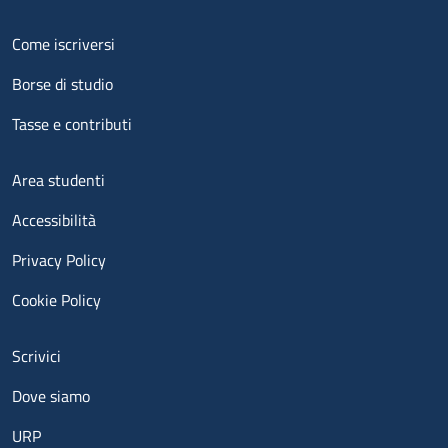
Menu footer 2
Come iscriversi
Borse di studio
Tasse e contributi
Menu footer 3
Area studenti
Accessibilità
Privacy Policy
Cookie Policy
Menu contatti
Scrivici
Dove siamo
URP