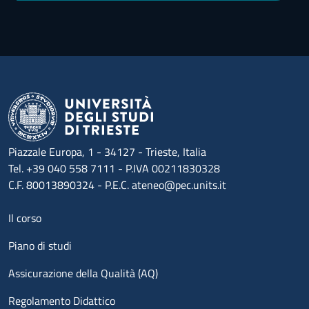
Piazzale Europa, 1 - 34127 - Trieste, Italia
Tel. +39 040 558 7111 - P.IVA 00211830328
C.F. 80013890324 - P.E.C. ateneo@pec.units.it
Menu footer 1
Il corso
Piano di studi
Assicurazione della Qualità (AQ)
Regolamento Didattico