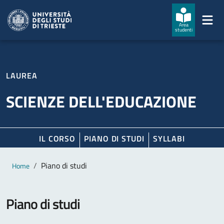
Salta al contenuto principale
Passa al footer
Area
studenti
LAUREA
SCIENZE DELL'EDUCAZIONE
IL CORSO
PIANO DI STUDI
SYLLABI
Contenuto principale
Breadcrumb
Piano di studi
Home
Piano di studi