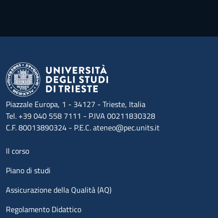
Piazzale Europa, 1 - 34127 - Trieste, Italia
Tel. +39 040 558 7111 - P.IVA 00211830328
C.F. 80013890324 - P.E.C. ateneo@pec.units.it
Menu footer 1
Il corso
Piano di studi
Assicurazione della Qualità (AQ)
Regolamento Didattico