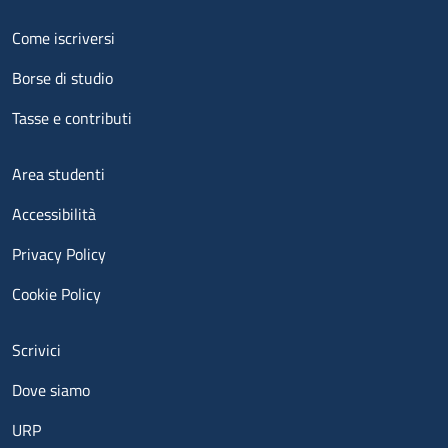
Menu footer 2
Come iscriversi
Borse di studio
Tasse e contributi
Menu footer 3
Area studenti
Accessibilità
Privacy Policy
Cookie Policy
Menu contatti
Scrivici
Dove siamo
URP