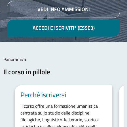
VEDI INFO AMMISSIONI
ACCEDI E ISCRIVITI* (ESSE3)
Contenuto principale
Panoramica
Il corso in pillole
Perché iscriversi
Il corso offre una formazione umanistica
I
centrata sullo studio delle discipline
d
filologiche, linguistico-letterarie, storico-
s
artistiche e sullo sviluppo di abilità nella
c