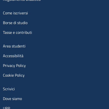
Menu footer 2
Come iscriversi
Borse di studio
Tasse e contributi
Menu footer 3
Area studenti
Accessibilità
Privacy Policy
Cookie Policy
Menu contatti
Scrivici
Dove siamo
URP