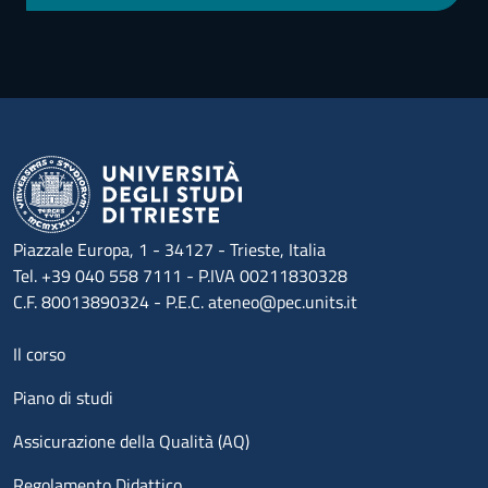
Piazzale Europa, 1 - 34127 - Trieste, Italia
Tel. +39 040 558 7111 - P.IVA 00211830328
C.F. 80013890324 - P.E.C. ateneo@pec.units.it
Menu footer 1
Il corso
Piano di studi
Assicurazione della Qualità (AQ)
Regolamento Didattico