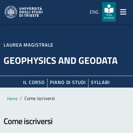
Salta al contenuto principale
Passa al footer
ENG
Area
studenti
LAUREA MAGISTRALE
GEOPHYSICS AND GEODATA
IL CORSO
PIANO DI STUDI
SYLLABI
Contenuto principale
Breadcrumb
Come iscriversi
Home
Come iscriversi