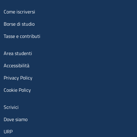
Menu footer 2
Come iscriversi
Borse di studio
Tasse e contributi
Menu footer 3
Area studenti
Accessibilità
Privacy Policy
Cookie Policy
Menu contatti
Scrivici
Dove siamo
URP