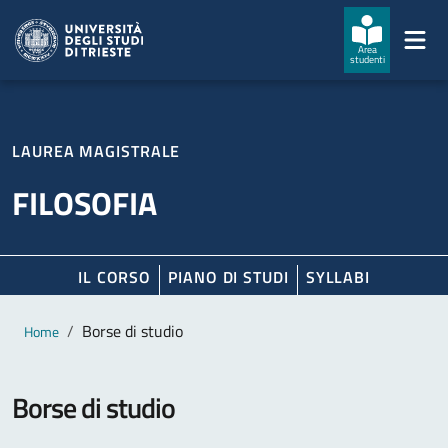
Salta al contenuto principale
Passa al footer
Area
studenti
LAUREA MAGISTRALE
FILOSOFIA
IL CORSO
PIANO DI STUDI
SYLLABI
Contenuto principale
Breadcrumb
Borse di studio
Home
Borse di studio