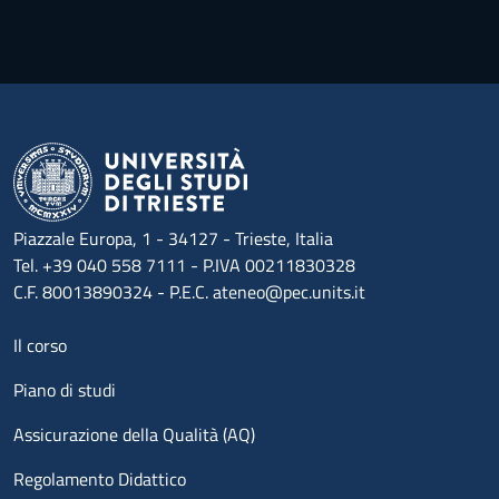
Piazzale Europa, 1 - 34127 - Trieste, Italia
Tel. +39 040 558 7111 - P.IVA 00211830328
C.F. 80013890324 - P.E.C. ateneo@pec.units.it
Menu footer 1
Il corso
Piano di studi
Assicurazione della Qualità (AQ)
Regolamento Didattico