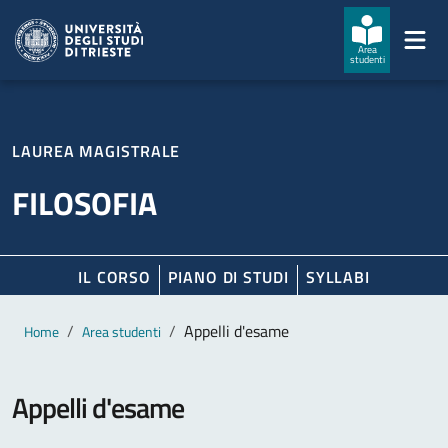
Salta al contenuto principale
Passa al footer
Area
studenti
LAUREA MAGISTRALE
FILOSOFIA
IL CORSO
PIANO DI STUDI
SYLLABI
Contenuto principale
Breadcrumb
Appelli d'esame
Home
Area studenti
Appelli d'esame