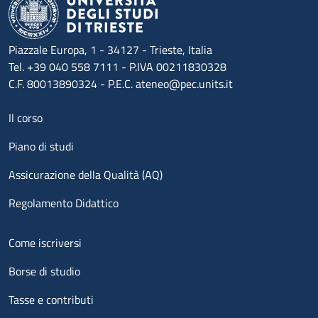
Piazzale Europa, 1 - 34127 - Trieste, Italia
Tel. +39 040 558 7111 - P.IVA 00211830328
C.F. 80013890324 - P.E.C. ateneo@pec.units.it
Menu footer 1
Il corso
Piano di studi
Assicurazione della Qualità (AQ)
Regolamento Didattico
Menu footer 2
Come iscriversi
Borse di studio
Tasse e contributi