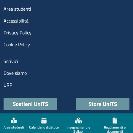
Menu footer 3
Area studenti
Accessibilità
Privacy Policy
Cookie Policy
Menu contatti
Scrivici
Dove siamo
URP
Quick links
Sostieni UniTS
Store UniTS
Menù social
Area studenti
Calendario didattico
Insegnamenti e
Regolamenti e
Syllabi
documenti