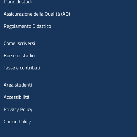
Piano di studi
Assicurazione della Qualità (AQ)
Regolamento Didattico
Menu footer 2
Come iscriversi
Borse di studio
Tasse e contributi
Menu footer 3
Area studenti
Accessibilità
Privacy Policy
Cookie Policy
Menu contatti