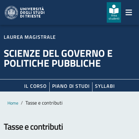
Salta al contenuto principale
Passa al footer
Area
studenti
LAUREA MAGISTRALE
SCIENZE DEL GOVERNO E
POLITICHE PUBBLICHE
IL CORSO
PIANO DI STUDI
SYLLABI
Contenuto principale
Breadcrumb
Tasse e contributi
Home
Tasse e contributi