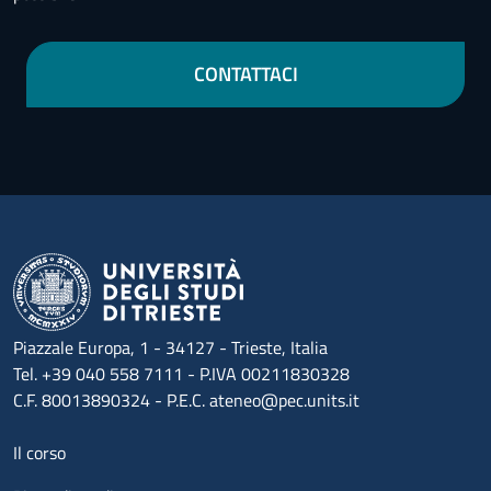
CONTATTACI
Piazzale Europa, 1 - 34127 - Trieste, Italia
Tel. +39 040 558 7111 - P.IVA 00211830328
C.F. 80013890324 - P.E.C. ateneo@pec.units.it
Menu footer 1
Il corso