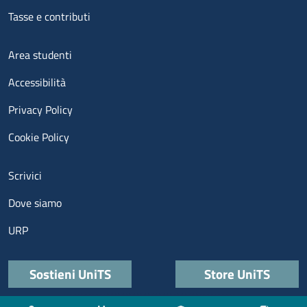
Tasse e contributi
Menu footer 3
Area studenti
Accessibilità
Privacy Policy
Cookie Policy
Menu contatti
Scrivici
Dove siamo
URP
Quick links
Sostieni UniTS
Store UniTS