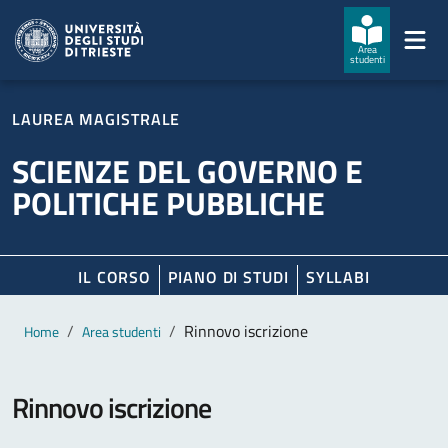
Salta al contenuto principale
Passa al footer
Area
studenti
LAUREA MAGISTRALE
SCIENZE DEL GOVERNO E
POLITICHE PUBBLICHE
IL CORSO
PIANO DI STUDI
SYLLABI
Contenuto principale
Breadcrumb
Rinnovo iscrizione
Home
Area studenti
Rinnovo iscrizione