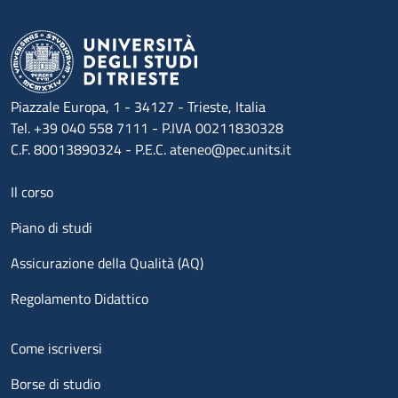
Piazzale Europa, 1 - 34127 - Trieste, Italia
Tel. +39 040 558 7111 - P.IVA 00211830328
C.F. 80013890324 - P.E.C. ateneo@pec.units.it
Menu footer 1
Il corso
Piano di studi
Assicurazione della Qualità (AQ)
Regolamento Didattico
Menu footer 2
Come iscriversi
Borse di studio