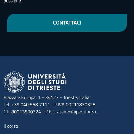
possibile.
CONTATTACI
Piazzale Europa, 1 - 34127 - Trieste, Italia
Tel. +39 040 558 7111 - P.IVA 00211830328
C.F. 80013890324 - P.E.C. ateneo@pec.units.it
Menu footer 1
Il corso