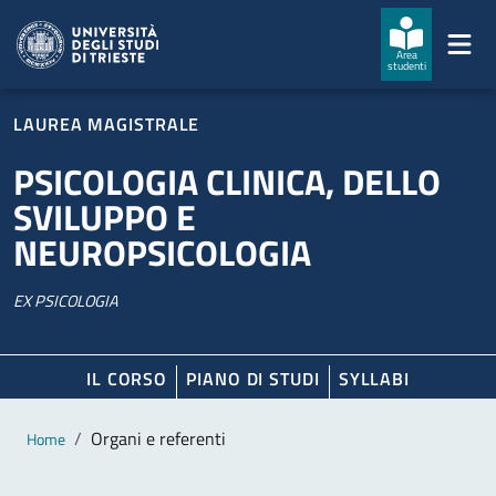
Salta al contenuto principale
Passa al footer
Area
studenti
LAUREA MAGISTRALE
PSICOLOGIA CLINICA, DELLO
SVILUPPO E
NEUROPSICOLOGIA
EX PSICOLOGIA
IL CORSO
PIANO DI STUDI
SYLLABI
Contenuto principale
Breadcrumb
Organi e referenti
Home