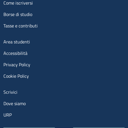
Menu footer 2
Come iscriversi
Borse di studio
Tasse e contributi
Menu footer 3
Area studenti
Accessibilità
Privacy Policy
Cookie Policy
Menu contatti
Scrivici
Dove siamo
URP