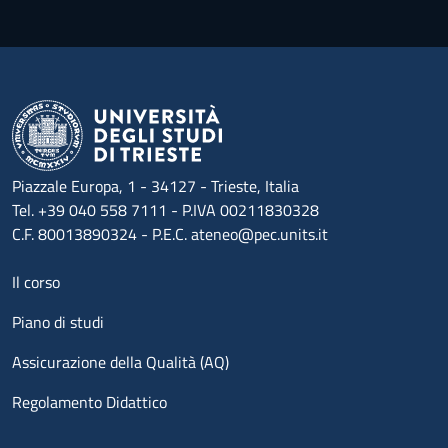
Piazzale Europa, 1 - 34127 - Trieste, Italia
Tel. +39 040 558 7111 - P.IVA 00211830328
C.F. 80013890324 - P.E.C. ateneo@pec.units.it
Menu footer 1
Il corso
Piano di studi
Assicurazione della Qualità (AQ)
Regolamento Didattico