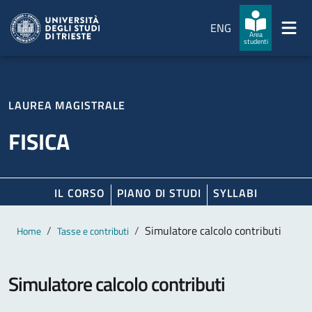
Salta al contenuto principale
Passa al footer
ENG
Area
studenti
LAUREA MAGISTRALE
FISICA
IL CORSO
PIANO DI STUDI
SYLLABI
Contenuto principale
Breadcrumb
Simulatore calcolo contributi
Home
Tasse e contributi
Simulatore calcolo contributi