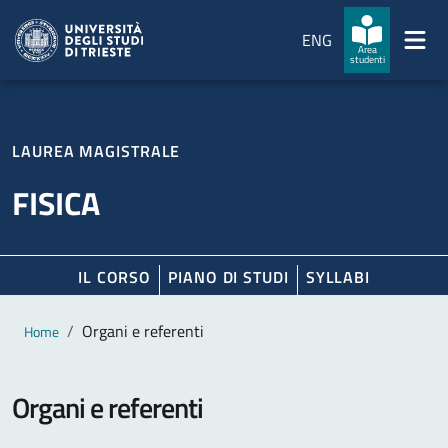
Salta al contenuto principale
Passa al footer
ENG
Area
studenti
LAUREA MAGISTRALE
FISICA
IL CORSO
PIANO DI STUDI
SYLLABI
Contenuto principale
Breadcrumb
Organi e referenti
Home
Organi e referenti