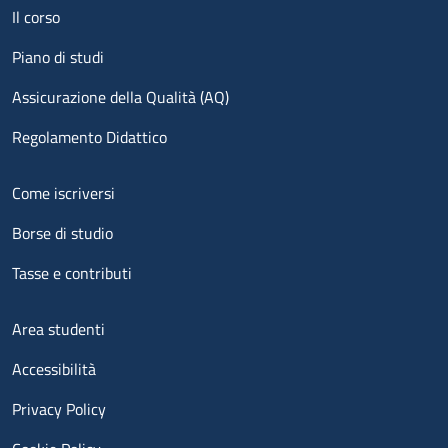
Menu footer 1
Il corso
Piano di studi
Assicurazione della Qualità (AQ)
Regolamento Didattico
Menu footer 2
Come iscriversi
Borse di studio
Tasse e contributi
Menu footer 3
Area studenti
Accessibilità
Privacy Policy