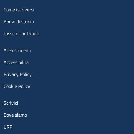
Menu footer 2
Come iscriversi
Borse di studio
Tasse e contributi
Menu footer 3
Area studenti
Accessibilità
Privacy Policy
Cookie Policy
Menu contatti
Scrivici
Dove siamo
URP