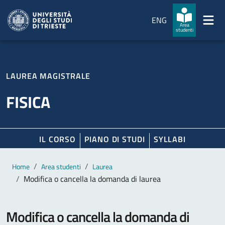
Salta al contenuto principale
Passa al footer
ENG
Area
studenti
LAUREA MAGISTRALE
FISICA
IL CORSO
PIANO DI STUDI
SYLLABI
Contenuto principale
Breadcrumb
Home
Area studenti
Laurea
Modifica o cancella la domanda di laurea
Modifica o cancella la domanda di