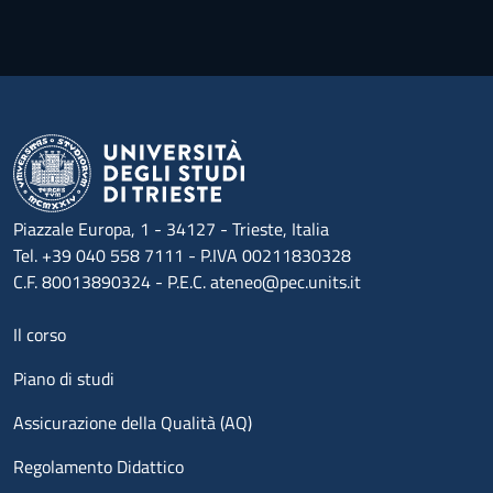
Piazzale Europa, 1 - 34127 - Trieste, Italia
Tel. +39 040 558 7111 - P.IVA 00211830328
C.F. 80013890324 - P.E.C. ateneo@pec.units.it
Menu footer 1
Il corso
Piano di studi
Assicurazione della Qualità (AQ)
Regolamento Didattico