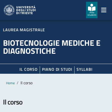
Salta al contenuto principale
Passa al footer
Area
studenti
LAUREA MAGISTRALE
BIOTECNOLOGIE MEDICHE E
DIAGNOSTICHE
IL CORSO
PIANO DI STUDI
SYLLABI
Contenuto principale
Breadcrumb
Il corso
Home
Il corso