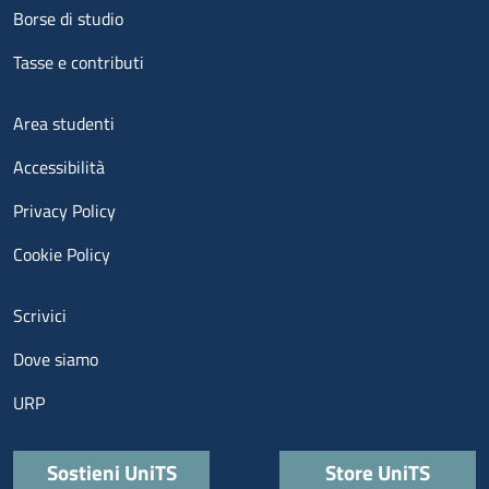
Borse di studio
Tasse e contributi
Menu footer 3
Area studenti
Accessibilità
Privacy Policy
Cookie Policy
Menu contatti
Scrivici
Dove siamo
URP
Quick links
Sostieni UniTS
Store UniTS