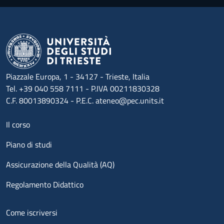
Piazzale Europa, 1 - 34127 - Trieste, Italia
Tel. +39 040 558 7111 - P.IVA 00211830328
C.F. 80013890324 - P.E.C. ateneo@pec.units.it
Menu footer 1
Il corso
Piano di studi
Assicurazione della Qualità (AQ)
Regolamento Didattico
Menu footer 2
Come iscriversi