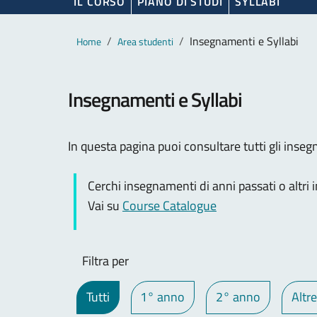
IL CORSO
PIANO DI STUDI
SYLLABI
Contenuto principale
Breadcrumb
Insegnamenti e Syllabi
Home
Area studenti
Insegnamenti e Syllabi
In questa pagina puoi consultare tutti gli insegna
Cerchi insegnamenti di anni passati o altri
Vai su
Course Catalogue
Filtra per
Tutti
1° anno
2° anno
Altre