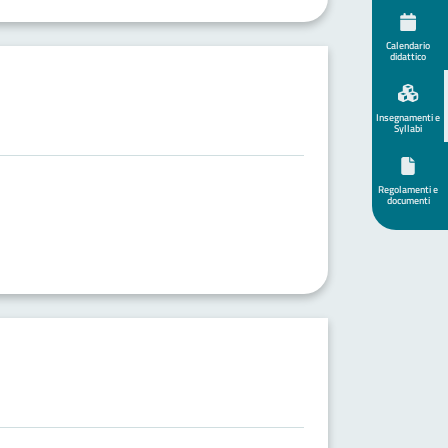
Calendario
didattico
Insegnamenti e
Syllabi
Regolamenti e
documenti