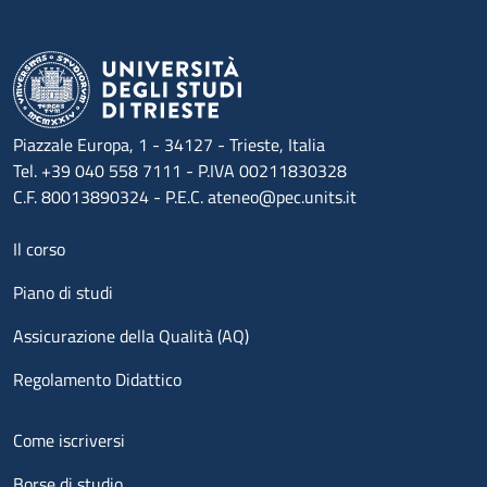
Piazzale Europa, 1 - 34127 - Trieste, Italia
Tel. +39 040 558 7111 - P.IVA 00211830328
C.F. 80013890324 - P.E.C. ateneo@pec.units.it
Menu footer 1
Il corso
Piano di studi
Assicurazione della Qualità (AQ)
Regolamento Didattico
Menu footer 2
Come iscriversi
Borse di studio