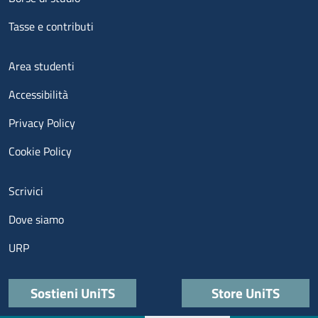
Tasse e contributi
Menu footer 3
Area studenti
Accessibilità
Privacy Policy
Cookie Policy
Menu contatti
Scrivici
Dove siamo
URP
Quick links
Sostieni UniTS
Store UniTS