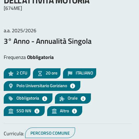
DELL'ATTIVITÀ MOTORIA
[674ME]
a.a. 2025/2026
3° Anno - Annualità Singola
Frequenza
Obbligatoria
2
CFU
20 ore
ITALIANO
Polo Universitario Goriziano
Obbligatoria
Orale
SSD NN
Altro
Curricula:
PERCORSO COMUNE