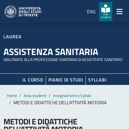
Salta al contenuto principale
Passa al footer
ENG
Area
studenti
LAUREA
ASSISTENZA SANITARIA
ABILITANTE ALLA PROFESSIONE SANITARIA DI ASSISTENTE SANITARIO
IL CORSO
PIANO DI STUDI
SYLLABI
Contenuto principale
Breadcrumb
Home
Area studenti
Insegnamenti e Syllabi
METODI E DIDATTICHE DELL'ATTIVITÀ MOTORIA
METODI E DIDATTICHE