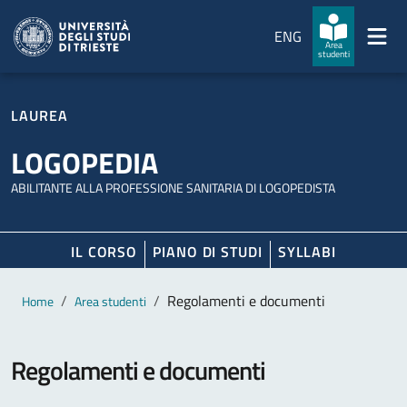
Salta al contenuto principale
Passa al footer
ENG
Area
studenti
LAUREA
LOGOPEDIA
ABILITANTE ALLA PROFESSIONE SANITARIA DI LOGOPEDISTA
IL CORSO
PIANO DI STUDI
SYLLABI
Contenuto principale
Breadcrumb
Regolamenti e documenti
Home
Area studenti
Regolamenti e documenti