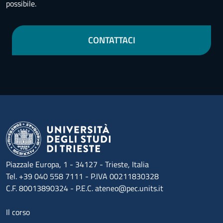
possibile.
CONTATTACI
Piazzale Europa, 1 - 34127 - Trieste, Italia
Tel. +39 040 558 7111 - P.IVA 00211830328
C.F. 80013890324 - P.E.C. ateneo@pec.units.it
Menu footer 1
Il corso