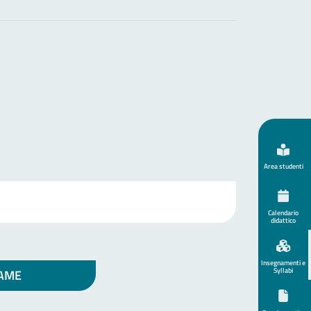
Area studenti
Calendario
didattico
Insegnamenti e
Syllabi
SAME