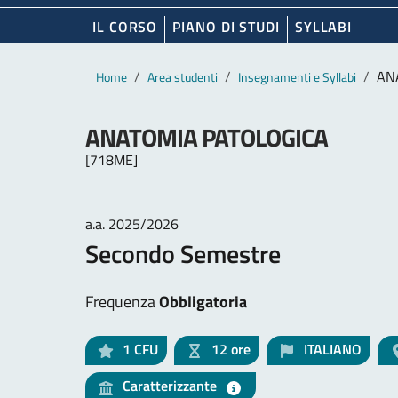
IL CORSO
PIANO DI STUDI
SYLLABI
Contenuto principale
Breadcrumb
AN
Home
Area studenti
Insegnamenti e Syllabi
ANATOMIA PATOLOGICA
[718ME]
a.a. 2025/2026
Secondo Semestre
Frequenza
Obbligatoria
1
CFU
12 ore
ITALIANO
Caratterizzante