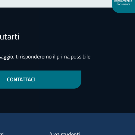
Regolamenti e
documenti
utarti
aggio, ti risponderemo il prima possibile.
CONTATTACI
Menu footer 3
rsi
Area studenti