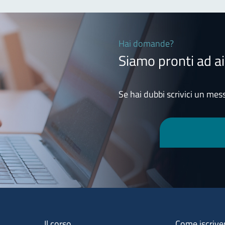
Hai domande?
Siamo pronti ad ai
Se hai dubbi scrivici un mess
Menu footer 1
Menu footer 2
Il corso
Come iscrive