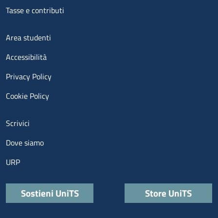
Tasse e contributi
Menu footer 3
Area studenti
Accessibilità
Privacy Policy
Cookie Policy
Menu contatti
Scrivici
Dove siamo
URP
Quick links
Sostieni UniTS
Store UniTS