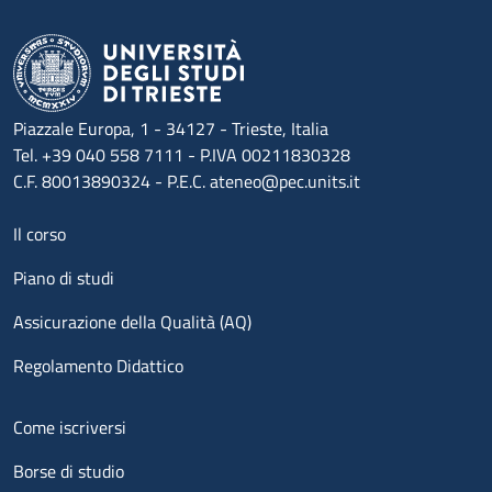
Piazzale Europa, 1 - 34127 - Trieste, Italia
Tel. +39 040 558 7111 - P.IVA 00211830328
C.F. 80013890324 - P.E.C. ateneo@pec.units.it
Menu footer 1
Il corso
Piano di studi
Assicurazione della Qualità (AQ)
Regolamento Didattico
Menu footer 2
Come iscriversi
Borse di studio