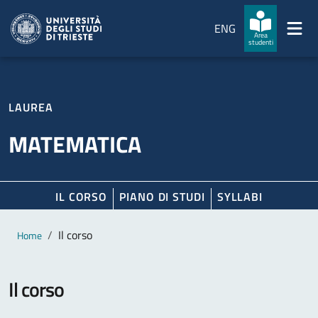
Salta al contenuto principale
Passa al footer
ENG
Area
studenti
LAUREA
MATEMATICA
IL CORSO
PIANO DI STUDI
SYLLABI
Contenuto principale
Breadcrumb
Il corso
Home
Il corso