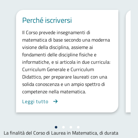
Perché iscriversi
Ob
Il Corso prevede insegnamenti di
Il 
matematica di base secondo una moderna
co
visione della disciplina, assieme ai
co
fondamenti delle discipline fisiche e
con
informatiche, e si articola in due curricula:
su
Curriculum Generale e Curriculum
es
Didattico, per preparare laureati con una
pro
solida conoscenza e un ampio spettro di
ma
competenze nella matematica.
Leggi tutto
Le
La finalità del Corso di Laurea in Matematica, di durata