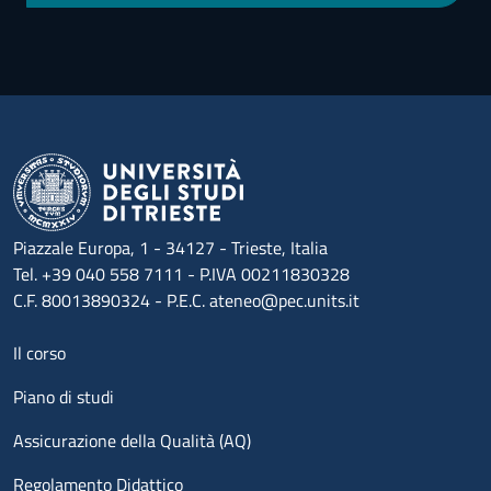
Piazzale Europa, 1 - 34127 - Trieste, Italia
Tel. +39 040 558 7111 - P.IVA 00211830328
C.F. 80013890324 - P.E.C. ateneo@pec.units.it
Menu footer 1
Il corso
Piano di studi
Assicurazione della Qualità (AQ)
Regolamento Didattico