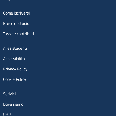
Menu footer 2
Come iscriversi
Borse di studio
Tasse e contributi
Menu footer 3
Area studenti
Accessibilità
Privacy Policy
Cookie Policy
Menu contatti
Scrivici
Dove siamo
URP