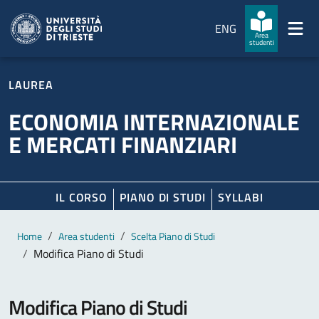
Salta al contenuto principale
Passa al footer
ENG
Area
studenti
LAUREA
ECONOMIA INTERNAZIONALE
E MERCATI FINANZIARI
IL CORSO
PIANO DI STUDI
SYLLABI
Contenuto principale
Breadcrumb
Home
Area studenti
Scelta Piano di Studi
Modifica Piano di Studi
Modifica Piano di Studi