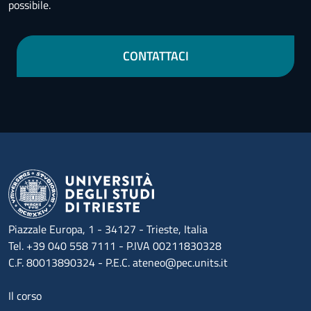
possibile.
CONTATTACI
Piazzale Europa, 1 - 34127 - Trieste, Italia
Tel. +39 040 558 7111 - P.IVA 00211830328
C.F. 80013890324 - P.E.C. ateneo@pec.units.it
Menu footer 1
Il corso