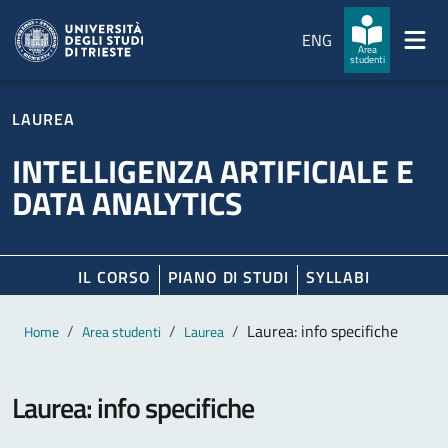
Salta al contenuto principale
Passa al footer
ENG
Area
studenti
LAUREA
INTELLIGENZA ARTIFICIALE E
DATA ANALYTICS
IL CORSO
PIANO DI STUDI
SYLLABI
Contenuto principale
Breadcrumb
Laurea: info specifiche
Home
Area studenti
Laurea
Laurea: info specifiche