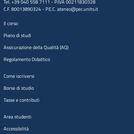
Tel. +39 040 558 7111 - P.IVA 00211830328
C.F. 80013890324 - P.E.C. ateneo@pec.units.it
Menu footer 1
Il corso
Piano di studi
Assicurazione della Qualità (AQ)
Regolamento Didattico
Menu footer 2
Come iscriversi
Borse di studio
Tasse e contributi
Menu footer 3
Area studenti
Accessibilità