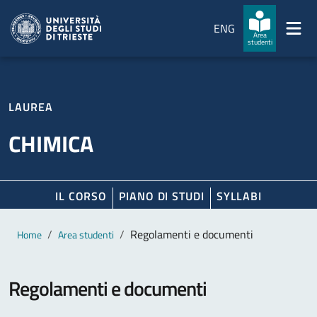
Salta al contenuto principale
Passa al footer
ENG
Area
studenti
LAUREA
CHIMICA
IL CORSO
PIANO DI STUDI
SYLLABI
Contenuto principale
Breadcrumb
Regolamenti e documenti
Home
Area studenti
Regolamenti e documenti