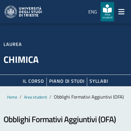
Salta al contenuto principale
Passa al footer
ENG
Area
studenti
LAUREA
CHIMICA
IL CORSO
PIANO DI STUDI
SYLLABI
Contenuto principale
Breadcrumb
Obblighi Formativi Aggiuntivi (OFA)
Home
Area studenti
Obblighi Formativi Aggiuntivi (OFA)