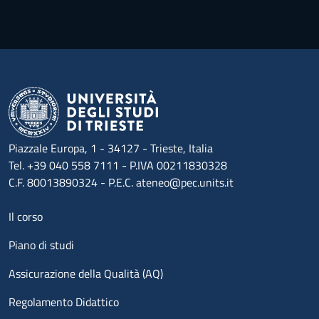
Piazzale Europa, 1 - 34127 - Trieste, Italia
Tel. +39 040 558 7111 - P.IVA 00211830328
C.F. 80013890324 - P.E.C. ateneo@pec.units.it
Menu footer 1
Il corso
Piano di studi
Assicurazione della Qualità (AQ)
Regolamento Didattico