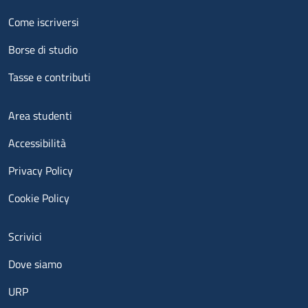
Menu footer 2
Come iscriversi
Borse di studio
Tasse e contributi
Menu footer 3
Area studenti
Accessibilità
Privacy Policy
Cookie Policy
Menu contatti
Scrivici
Dove siamo
URP