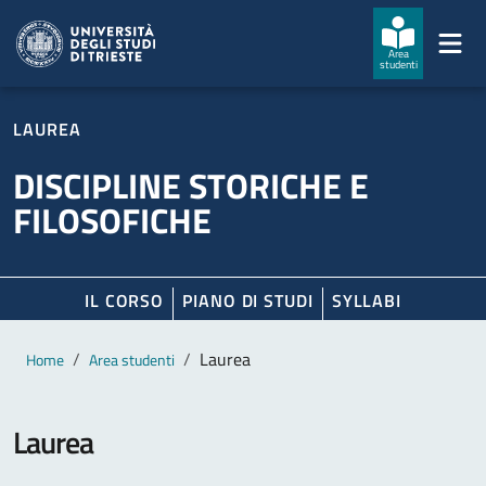
Salta al contenuto principale
Passa al footer
Area
studenti
LAUREA
DISCIPLINE STORICHE E
FILOSOFICHE
IL CORSO
PIANO DI STUDI
SYLLABI
Contenuto principale
Breadcrumb
Laurea
Home
Area studenti
Laurea