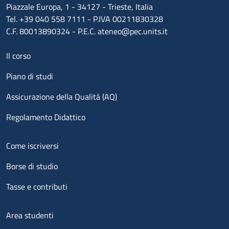
Piazzale Europa, 1 - 34127 - Trieste, Italia
Tel. +39 040 558 7111 - P.IVA 00211830328
C.F. 80013890324 - P.E.C. ateneo@pec.units.it
Menu footer 1
Il corso
Piano di studi
Assicurazione della Qualità (AQ)
Regolamento Didattico
Menu footer 2
Come iscriversi
Borse di studio
Tasse e contributi
Menu footer 3
Area studenti