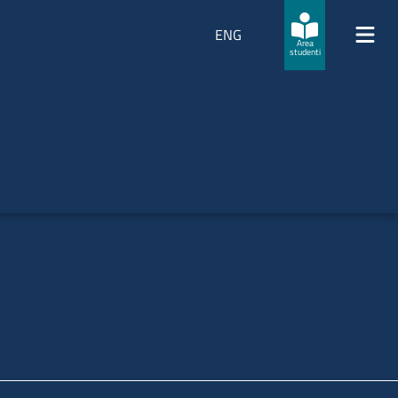
ENG
Area
studenti