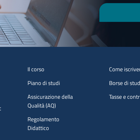
Menu footer 1
Menu footer 2
Il corso
Come iscrive
Piano di studi
Borse di stu
Assicurazione della
Tasse e contr
Qualità (AQ)
t
Regolamento
Didattico