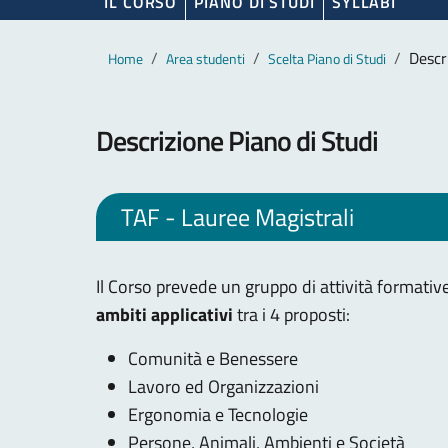
IL CORSO
PIANO DI STUDI
SYLLABI
Contenuto principale
Breadcrumb
Descr
Home
Area studenti
Scelta Piano di Studi
Descrizione Piano di Studi
TAF - Lauree Magistrali
Il Corso prevede un gruppo di attività formative 
ambiti
applicativi
tra i 4 proposti:
Comunità e Benessere
Lavoro ed Organizzazioni
Ergonomia e Tecnologie
Persone, Animali, Ambienti e Società