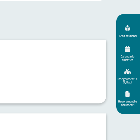
Area studenti
Calendario
didattico
Insegnamenti e
Syllabi
Regolamenti e
documenti