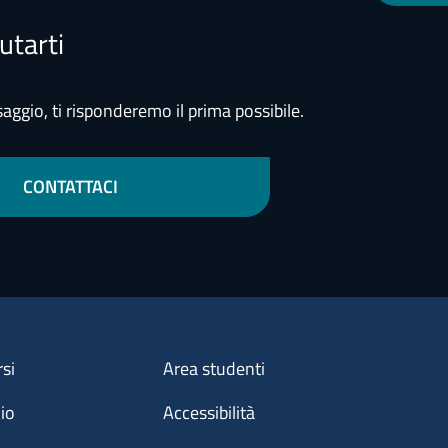
utarti
aggio, ti risponderemo il prima possibile.
CONTATTACI
Menu footer 3
rsi
Area studenti
dio
Accessibilità