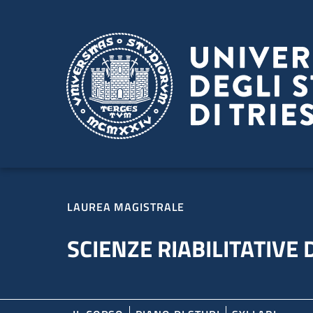
Salta al contenuto principale
Passa al footer
LAUREA MAGISTRALE
SCIENZE RIABILITATIVE