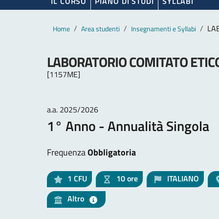
IL CORSO
PIANO DI STUDI
SYLLABI
Contenuto principale
Breadcrumb
LA
Home
Area studenti
Insegnamenti e Syllabi
LABORATORIO COMITATO ETIC
[1157ME]
a.a. 2025/2026
1° Anno - Annualità Singola
Frequenza
Obbligatoria
1
CFU
10 ore
ITALIANO
Altro