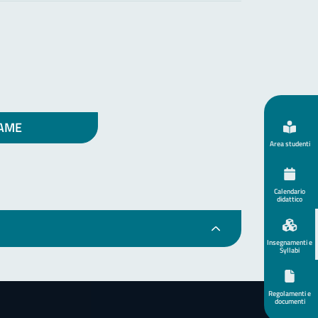
SAME
Area studenti
Calendario
didattico
Insegnamenti e
Syllabi
Regolamenti e
documenti