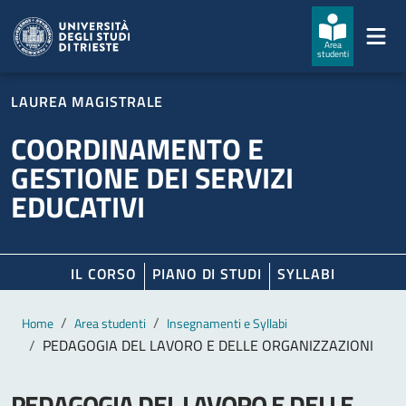
Salta al contenuto principale
Passa al footer
Area
studenti
LAUREA MAGISTRALE
COORDINAMENTO E
GESTIONE DEI SERVIZI
EDUCATIVI
IL CORSO
PIANO DI STUDI
SYLLABI
Contenuto principale
Breadcrumb
Home
Area studenti
Insegnamenti e Syllabi
PEDAGOGIA DEL LAVORO E DELLE ORGANIZZAZIONI
PEDAGOGIA DEL LAVORO E DELLE