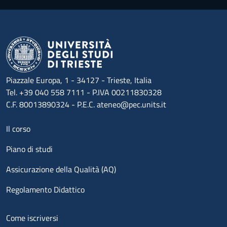
Piazzale Europa, 1 - 34127 - Trieste, Italia
Tel. +39 040 558 7111 - P.IVA 00211830328
C.F. 80013890324 - P.E.C. ateneo@pec.units.it
Menu footer 1
Il corso
Piano di studi
Assicurazione della Qualità (AQ)
Regolamento Didattico
Menu footer 2
Come iscriversi