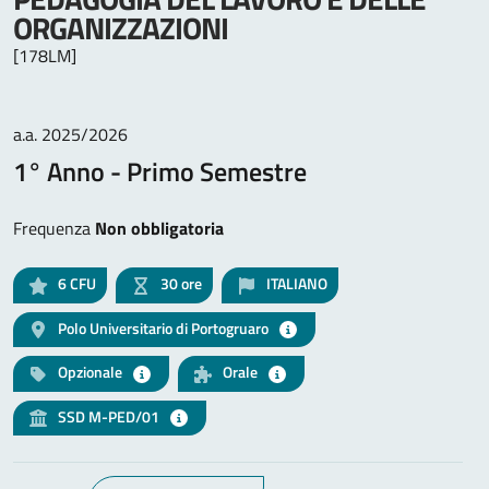
ORGANIZZAZIONI
[178LM]
a.a. 2025/2026
1° Anno - Primo Semestre
Frequenza
Non obbligatoria
6
CFU
30 ore
ITALIANO
Polo Universitario di Portogruaro
Opzionale
Orale
SSD M-PED/01