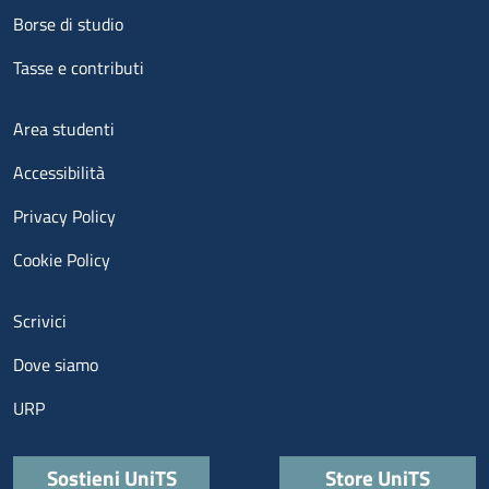
Borse di studio
Tasse e contributi
Menu footer 3
Area studenti
Accessibilità
Privacy Policy
Cookie Policy
Menu contatti
Scrivici
Dove siamo
URP
Quick links
Sostieni UniTS
Store UniTS