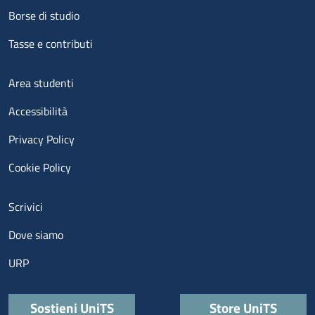
Borse di studio
Tasse e contributi
Menu footer 3
Area studenti
Accessibilità
Privacy Policy
Cookie Policy
Menu contatti
Scrivici
Dove siamo
URP
Quick links
Sostieni UniTS
Store UniTS