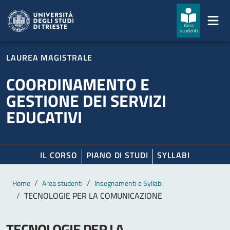
Salta al contenuto principale
Passa al footer
Area
studenti
LAUREA MAGISTRALE
COORDINAMENTO E
GESTIONE DEI SERVIZI
EDUCATIVI
IL CORSO
PIANO DI STUDI
SYLLABI
Contenuto principale
Breadcrumb
Home
Area studenti
Insegnamenti e Syllabi
TECNOLOGIE PER LA COMUNICAZIONE
TECNOLOGIE PER LA