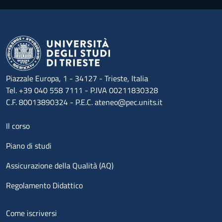
Piazzale Europa, 1 - 34127 - Trieste, Italia
Tel. +39 040 558 7111 - P.IVA 00211830328
C.F. 80013890324 - P.E.C. ateneo@pec.units.it
Menu footer 1
Il corso
Piano di studi
Assicurazione della Qualità (AQ)
Regolamento Didattico
Menu footer 2
Come iscriversi