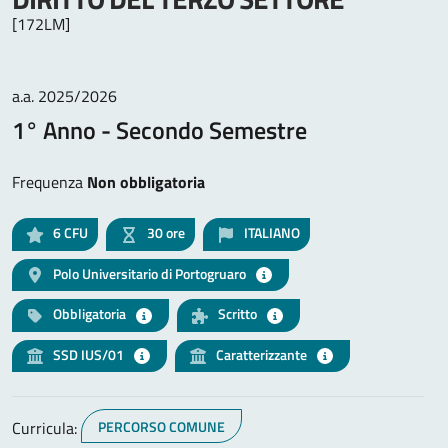
[172LM]
a.a. 2025/2026
1° Anno - Secondo Semestre
Frequenza
Non obbligatoria
6
CFU
30 ore
ITALIANO
Polo Universitario di Portogruaro
Obbligatoria
Scritto
SSD IUS/01
Caratterizzante
Curricula:
PERCORSO COMUNE