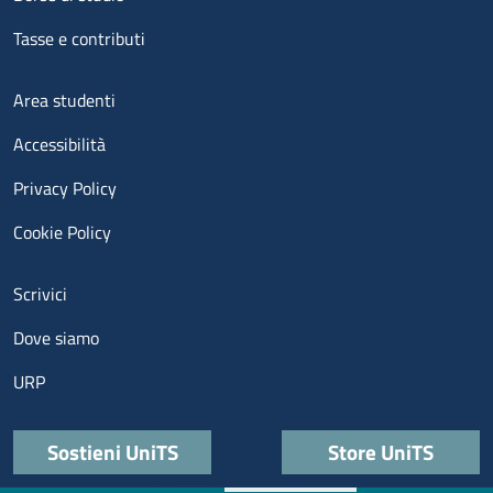
Tasse e contributi
Menu footer 3
Area studenti
Accessibilità
Privacy Policy
Cookie Policy
Menu contatti
Scrivici
Dove siamo
URP
Quick links
Sostieni UniTS
Store UniTS