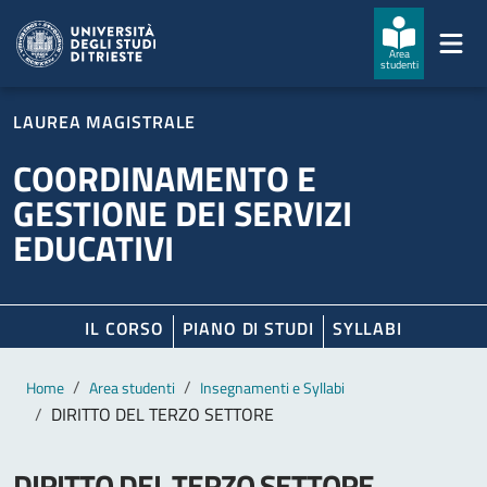
Salta al contenuto principale
Passa al footer
Area
studenti
LAUREA MAGISTRALE
COORDINAMENTO E
GESTIONE DEI SERVIZI
EDUCATIVI
IL CORSO
PIANO DI STUDI
SYLLABI
Contenuto principale
Breadcrumb
Home
Area studenti
Insegnamenti e Syllabi
DIRITTO DEL TERZO SETTORE
DIRITTO DEL TERZO SETTORE