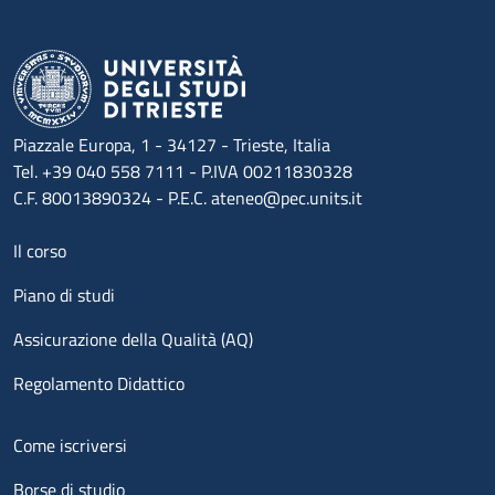
Piazzale Europa, 1 - 34127 - Trieste, Italia
Tel. +39 040 558 7111 - P.IVA 00211830328
C.F. 80013890324 - P.E.C. ateneo@pec.units.it
Menu footer 1
Il corso
Piano di studi
Assicurazione della Qualità (AQ)
Regolamento Didattico
Menu footer 2
Come iscriversi
Borse di studio