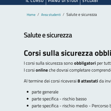
IL CORSO
PIANO DI STUDI
SYLLABI
Contenuto principale
Breadcrumb
Salute e sicurezza
Home
Area studenti
Salute e sicurezza
Corsi sulla sicurezza obbl
I corsi sulla sicurezza sono
obbligatori
per tutt
I corsi
online
che dovrai completare comprend
Al termine dei corsi riceverai
8 attestati
da invi
parte generale
parte specifica - rischio basso
parte specifica - rischio medio - Percorso 