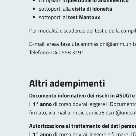
compilare il
questionario anamnestico
sottoporti alla
visita di idoneità
sottoporti al
test Mantoux
Per modalità e scadenze del test e della compil
E-mail: areavitasalute.ammissioni@amm.units
Telefono: 040 558 3191
Altri adempimenti
Documento informativo dei rischi in ASUGI e 
Il
1° anno
di corso dovrai leggere il Documento
firmato, via mail a lm.ciclounico6.dsm@units.
Autorizzazione al trattamento dei dati perso
Il
1° anno
di corso dovrai leggere e firmare il