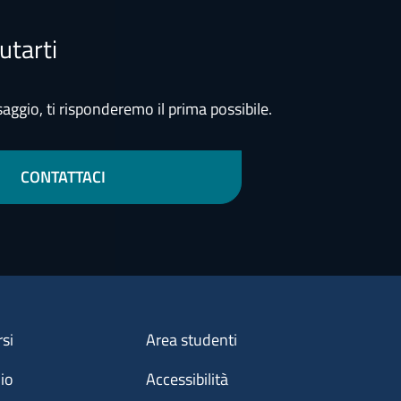
utarti
aggio, ti risponderemo il prima possibile.
CONTATTACI
Menu footer 3
rsi
Area studenti
dio
Accessibilità