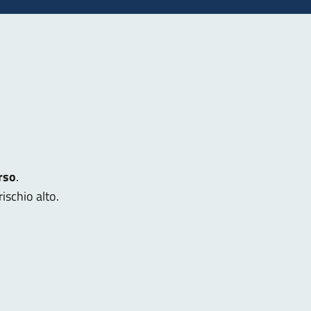
rso
.
ischio alto.