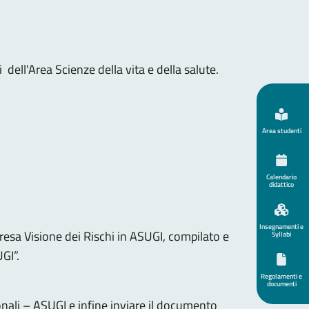
dell'Area Scienze della vita e della salute.
Area studenti
Calendario
didattico
Insegnamenti e
resa Visione dei Rischi in ASUGI, compilato e
Syllabi
UGI”.
Regolamenti e
documenti
nali – ASUGI e infine inviare il documento