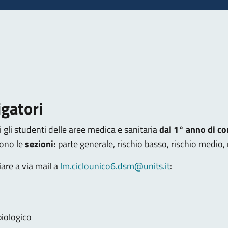
igatori
i gli studenti delle aree medica e sanitaria
dal 1° anno di co
ono le
sezioni:
parte generale, rischio basso, rischio medio, r
are a via mail a
lm.ciclounico6.dsm@units.it
:
biologico