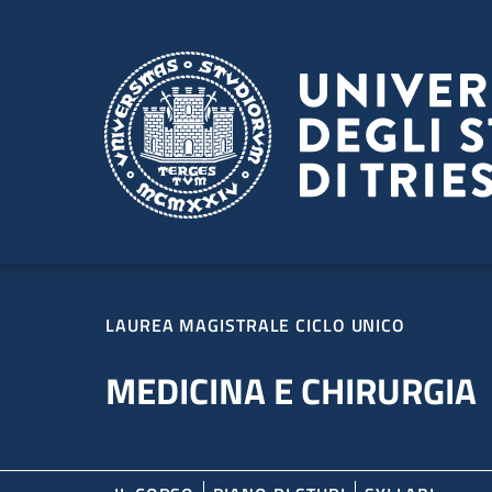
Salta al contenuto principale
Passa al footer
LAUREA MAGISTRALE CICLO UNICO
MEDICINA E CHIRURGIA