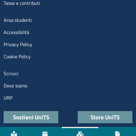
Tasse e contributi
Menu footer 3
Area studenti
Accessibilità
Privacy Policy
Cookie Policy
Menu contatti
Scrivici
Dove siamo
URP
Quick links
Sostieni UniTS
Store UniTS