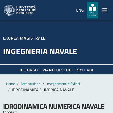
Salta al contenuto principale
Passa al footer
ENG
Area
studenti
LAUREA MAGISTRALE
INGEGNERIA NAVALE
IL CORSO
PIANO DI STUDI
SYLLABI
Contenuto principale
Breadcrumb
Home
Area studenti
Insegnamenti e Syllabi
IDRODINAMICA NUMERICA NAVALE
IDRODINAMICA NUMERICA NAVALE
[392MI]