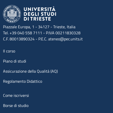
Piazzale Europa, 1 - 34127 - Trieste, Italia
Tel. +39 040 558 7111 - P.IVA 00211830328
C.F. 80013890324 - P.E.C. ateneo@pec.units.it
Menu footer 1
Il corso
Piano di studi
Assicurazione della Qualità (AQ)
Regolamento Didattico
Menu footer 2
Come iscriversi
Borse di studio