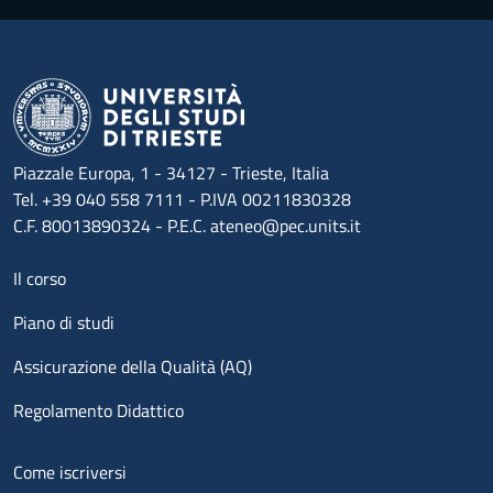
Piazzale Europa, 1 - 34127 - Trieste, Italia
Tel. +39 040 558 7111 - P.IVA 00211830328
C.F. 80013890324 - P.E.C. ateneo@pec.units.it
Menu footer 1
Il corso
Piano di studi
Assicurazione della Qualità (AQ)
Regolamento Didattico
Menu footer 2
Come iscriversi