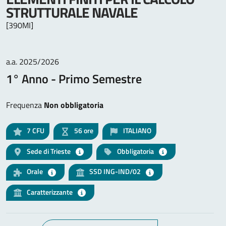
STRUTTURALE NAVALE
[390MI]
a.a. 2025/2026
1° Anno - Primo Semestre
Frequenza
Non obbligatoria
7
CFU
56 ore
ITALIANO
Sede di Trieste
Obbligatoria
Orale
SSD ING-IND/02
Caratterizzante