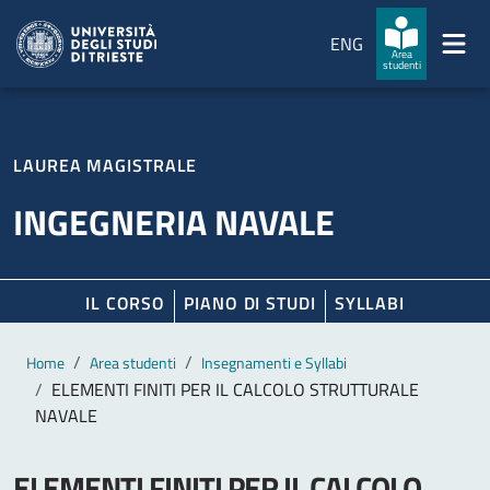
Salta al contenuto principale
Passa al footer
ENG
Area
studenti
LAUREA MAGISTRALE
INGEGNERIA NAVALE
IL CORSO
PIANO DI STUDI
SYLLABI
Contenuto principale
Breadcrumb
Home
Area studenti
Insegnamenti e Syllabi
ELEMENTI FINITI PER IL CALCOLO STRUTTURALE
NAVALE
ELEMENTI FINITI PER IL CALCOLO