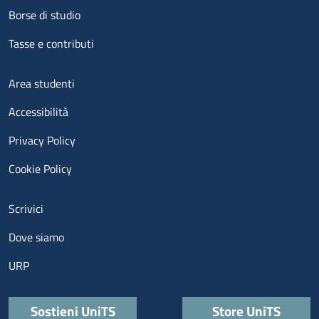
Borse di studio
Tasse e contributi
Menu footer 3
Area studenti
Accessibilità
Privacy Policy
Cookie Policy
Menu contatti
Scrivici
Dove siamo
URP
Quick links
Sostieni UniTS
Store UniTS