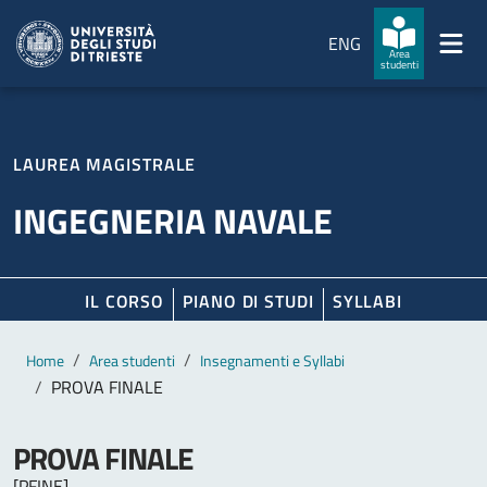
Salta al contenuto principale
Passa al footer
ENG
Area
studenti
LAUREA MAGISTRALE
INGEGNERIA NAVALE
IL CORSO
PIANO DI STUDI
SYLLABI
Contenuto principale
Breadcrumb
Home
Area studenti
Insegnamenti e Syllabi
PROVA FINALE
PROVA FINALE
[PFINE]