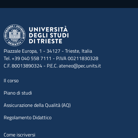
Piazzale Europa, 1 - 34127 - Trieste, Italia
Tel. +39 040 558 7111 - P.IVA 00211830328
C.F. 80013890324 - P.E.C. ateneo@pec.units.it
Menu footer 1
Il corso
Piano di studi
Assicurazione della Qualità (AQ)
Regolamento Didattico
Menu footer 2
Come iscriversi