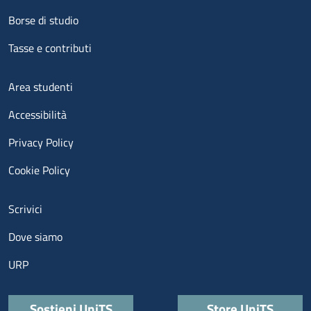
Borse di studio
Tasse e contributi
Menu footer 3
Area studenti
Accessibilità
Privacy Policy
Cookie Policy
Menu contatti
Scrivici
Dove siamo
URP
Quick links
Sostieni UniTS
Store UniTS