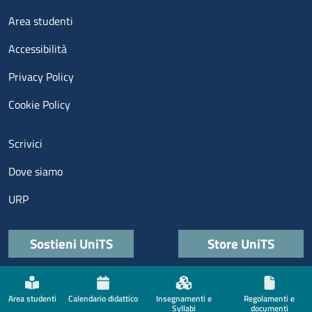
Menu footer 3
Area studenti
Accessibilità
Privacy Policy
Cookie Policy
Menu contatti
Scrivici
Dove siamo
URP
Quick links
Sostieni UniTS
Store UniTS
Menù social
Area studenti
Calendario didattico
Insegnamenti e
Regolamenti e
Syllabi
documenti