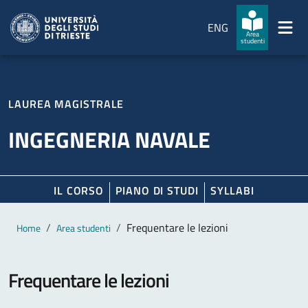
Salta al contenuto principale
Passa al footer
ENG
Area
studenti
LAUREA MAGISTRALE
INGEGNERIA NAVALE
IL CORSO
PIANO DI STUDI
SYLLABI
Contenuto principale
Breadcrumb
Frequentare le lezioni
Home
Area studenti
Frequentare le lezioni