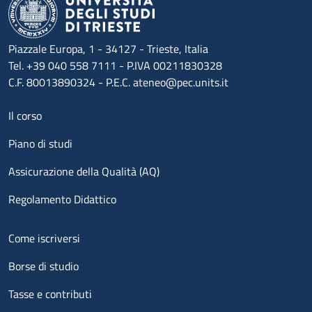
Piazzale Europa, 1 - 34127 - Trieste, Italia
Tel. +39 040 558 7111 - P.IVA 00211830328
C.F. 80013890324 - P.E.C. ateneo@pec.units.it
Menu footer 1
Il corso
Piano di studi
Assicurazione della Qualità (AQ)
Regolamento Didattico
Menu footer 2
Come iscriversi
Borse di studio
Tasse e contributi